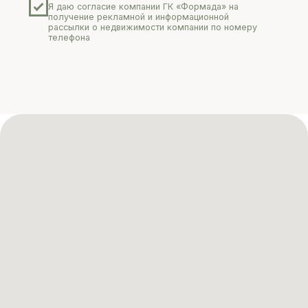
Волгоградская область,
Среднеахтубинский район, Фрунзенское
сельское поселение, хутор Бурковский
Застройщик
: Индивидуальный предприниматель Хван Владимир
Александрович
ИНН
: 301612978340
Юр.адрес:
г. Волгоград, ул. Селенгинская, д.11, кв.27
Номер телефона:
8(961)687-12-19
Индивидуальный предприниматель Ким Виталий Афанасьевич
ИНН
: 301609441971
Юр.адрес:
г. Волгоград, Улица Иверская, д. 73
Email: e.khvan@gkformada.ru
2026
Политика конфиденциальности
Разработка сайта