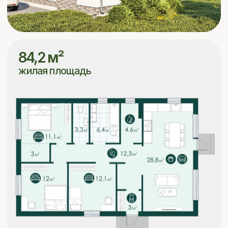
Кухня-гостиная
2 спальни
2 санузла
Котельная
Прихожая
Узнать стоимость