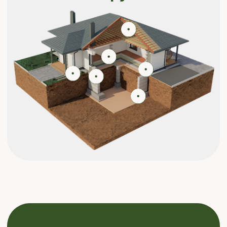
оплаты
Оставьте свои контакты и наш менеджер
направит подробную информацию
Отправить
Я даю согласие компании ГК «Формада» на
обработку своих персональных данных в
соответствии с политикой конфиденциальности
Я даю согласие компании ГК «Формада» на
получение рекламной и информационной
рассылки о недвижимости компании по номеру
телефона